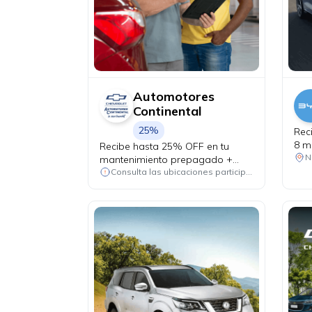
Automotores
Continental
25%
Rec
8 m
Recibe hasta 25% OFF en tu
Yua
N
mantenimiento prepagado +
alineación y balanceo de
Consulta las ubicaciones participantes
cortesía.