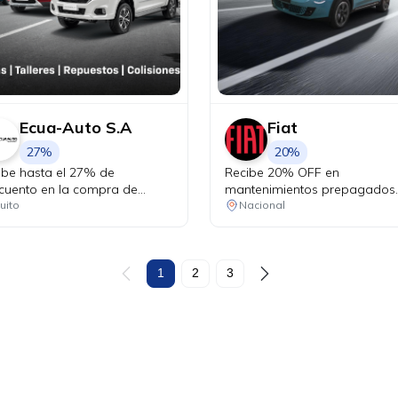
Ecua-Auto S.A
Fiat
27%
20%
ibe hasta el 27% de
Recibe 20% OFF en
cuento en la compra de
mantenimientos prepagados
uestos originales Chevrolet y
para tu Fiat.
uito
Nacional
ta el 25% de descuento en
uestos de mantenimiento
tros, pastillas de freno,
eas). Recibe beneficios
1
2
3
usivos en talleres: • Cambio
ceite y filtro desde USD 24.99
VA • Alineación y balanceo a
 19.99 + IVA • Combo frenos
 14.99 + IVA • Cambio de
mas desde USD 12.99 + IVA.