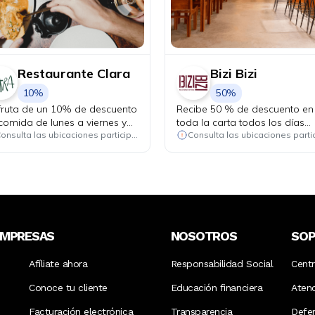
Restaurante Clara
Bizi Bizi
10%
50%
fruta de un 10% de descuento
Recibe 50 % de descuento en
comida de lunes a viernes y
toda la carta todos los días
ovecha el happy hour 3x2 en
martes.
Consulta las ubicaciones participantes
teles del día, de lunes a
ves.
EMPRESAS
NOSOTROS
SO
Afíliate ahora
Responsabilidad Social
Cent
Conoce tu cliente
Educación financiera
Aten
Facturación electrónica
Transparencia
Defen