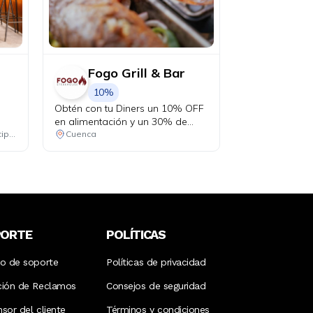
Fogo Grill & Bar
10%
Obtén con tu Diners un 10% OFF
en alimentación y un 30% de
descuento en alojamiento desde
Consulta las ubicaciones participantes
Cuenca
la segunda noche.
PORTE
POLÍTICAS
ro de soporte
Políticas de privacidad
ción de Reclamos
Consejos de seguridad
sor del cliente
Términos y condiciones