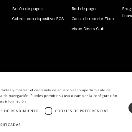
Botón de pagos
Red de pagos
Prog
fina
Cobros con dispositivo POS
Canal de reporte Ético
Visión Diners Club
nstantes y mostrar el contenido de acuerdo al comportamiento de
ia de navegación. Puedes permitir su uso o cambiar la configuración
ás información
ES DE RENDIMIENTO
COOKIES DE PREFERENCIAS
SIFICADAS
ervados.