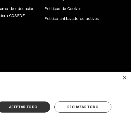
rama de educación
Políticas de Cookies
nciera COSEDE
Política antilavado de activos
×
¿Necesitas ayuda?
(02) 298 1300
ACEPTAR TODO
RECHAZAR TODO