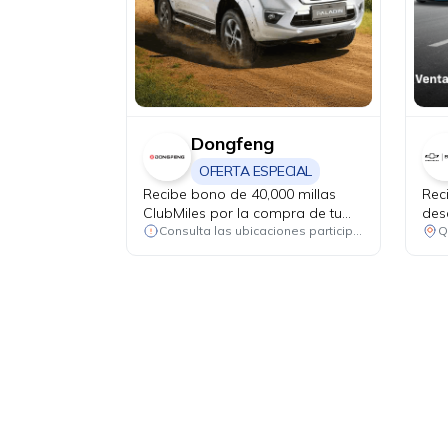
Dongfeng
OFERTA ESPECIAL
Recibe bono de 40,000 millas
Rec
ClubMiles por la compra de tu
des
nuevo Dongfeng Paladin y Z9
rep
Consulta las ubicaciones participantes
Q
PHEV.
has
rep
(fil
corr
excl
de a
+ I
USD
USD
plu