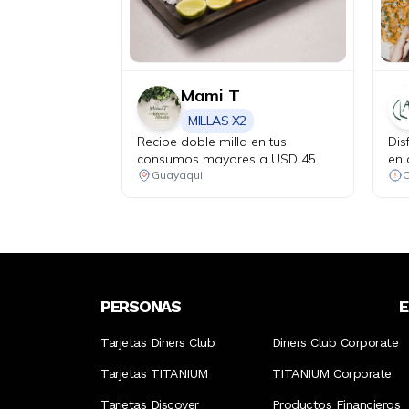
Mami T
MILLAS X2
Recibe doble milla en tus
Dis
consumos mayores a USD 45.
en 
apr
Guayaquil
cóc
jue
PERSONAS
Tarjetas Diners Club
Diners Club Corporate
Tarjetas TITANIUM
TITANIUM Corporate
Tarjetas Discover
Productos Financieros