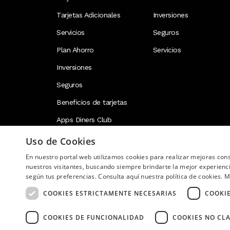
Tarjetas Adicionales
Inversiones
Servicios
Seguros
Plan Ahorro
Servicios
Inversiones
Seguros
Beneficios de tarjetas
Apps Diners Club
Uso de Cookies
En nuestro portal web utilizamos cookies para realizar mejoras co
Image
nuestros visitantes, buscando siempre brindarte la mejor experienc
según tus preferencias. Consulta aquí nuestra política de cookies.
M
COOKIES ESTRICTAMENTE NECESARIAS
COOKI
COOKIES DE FUNCIONALIDAD
COOKIES NO CLA
Copyright © 2026 Diners Club Ecuador. Derechos res