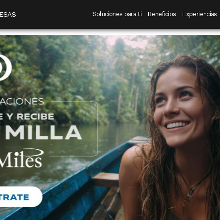
 destino
Navegación principal
ESAS
Soluciones para ti
Beneficios
Experiencias