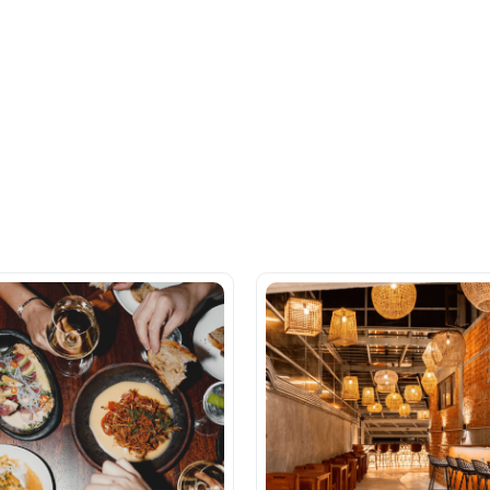
Ahora tus
blu benefits
una sola app.