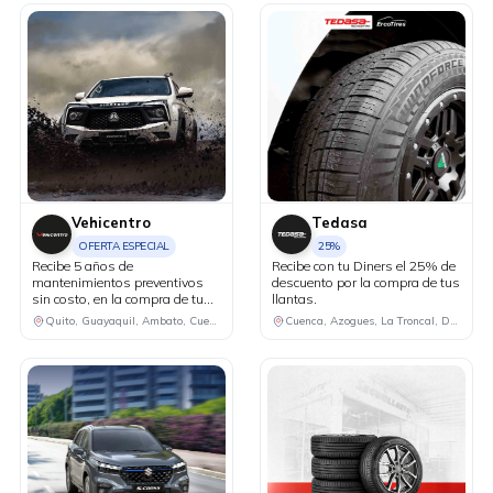
Vehicentro
Tedasa
OFERTA ESPECIAL
25%
Recibe 5 años de
Recibe con tu Diners el 25% de
mantenimientos preventivos
descuento por la compra de tus
sin costo, en la compra de tu
llantas.
Lynk&Co modelo 02.
Quito, Guayaquil, Ambato, Cuenca
Cuenca, Azogues, La Troncal, Daule, Gualaceo, Guayaquil, Loja, Macas, Machala, Milagro, Piñas, Riobamba, Zamora