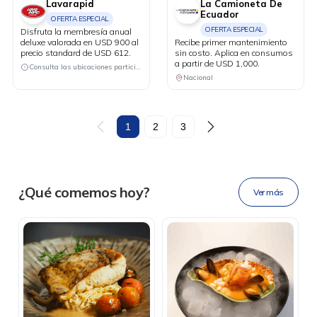
Lavarapid
La Camioneta De
Ecuador
OFERTA ESPECIAL
OFERTA ESPECIAL
Disfruta la membresía anual
deluxe valorada en USD 900 al
Recibe primer mantenimiento
precio standard de USD 612.
sin costo. Aplica en consumos
a partir de USD 1,000.
Consulta las ubicaciones participantes
Nacional
DESCÁRGALA
1
2
3
Ahora tus
blu benefits
en una
¿Qué comemos hoy?
Ver más
sola app.