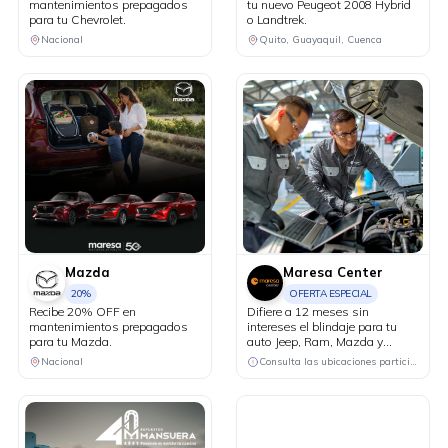
mantenimientos prepagados
tu nuevo Peugeot 2008 Hybrid
para tu Chevrolet.
o Landtrek.
Nacional
Quito, Guayaquil, Cuenca
Mazda
Maresa Center
20%
OFERTA ESPECIAL
Recibe 20% OFF en
Difiere a 12 meses sin
mantenimientos prepagados
intereses el blindaje para tu
para tu Mazda.
auto Jeep, Ram, Mazda y
Dongfeng.
Nacional
Consulta las ubicaciones participantes