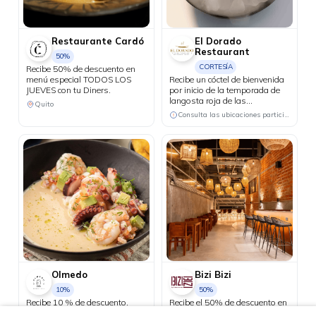
Restaurante Cardó
El Dorado
Restaurant
50%
CORTESÍA
Recibe 50% de descuento en
menú especial TODOS LOS
Recibe un cóctel de bienvenida
JUEVES con tu Diners.
por inicio de la temporada de
langosta roja de las
Quito
Galápagos.
Consulta las ubicaciones participantes
Olmedo
Bizi Bizi
10%
50%
Recibe 10 % de descuento.
Recibe el 50% de descuento en
toda la carta los días martes.