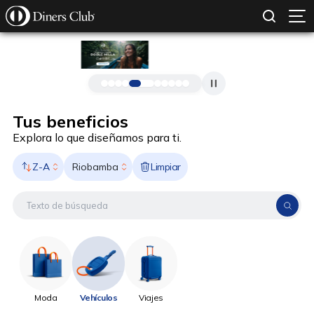
SOLICITAR TARJETA
CONOCE MÁS
Pasar al contenido principal
Tus beneficios
Explora lo que diseñamos para ti.
Z-A
Limpiar
Riobamba
Moda
Vehículos
Viajes