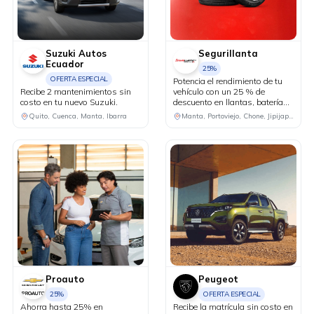
Suzuki Autos
Segurillanta
Ecuador
25%
OFERTA ESPECIAL
Potencia el rendimiento de tu
Recibe 2 mantenimientos sin
vehículo con un 25 % de
costo en tu nuevo Suzuki.
descuento en llantas, baterías
y lubricantes, y accede a una
Quito, Cuenca, Manta, Ibarra
Manta, Portoviejo, Chone, Jipijapa, Guayaquil, Santa Elena, El Empalme
revisión sin costo de 7 puntos
claves para conducir con mayor
seguridad y tranquilidad.
Proauto
Peugeot
25%
OFERTA ESPECIAL
Ahorra hasta 25% en
Recibe la matrícula sin costo en