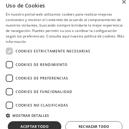
×
Guayaquil
Uso de Cookies
Consulta las ubicaciones participantes
En nuestro portal web utilizamos cookies para realizar mejoras
constantes y mostrar el contenido de acuerdo al comportamiento de
nuestros visitantes, buscando siempre brindarte la mejor experiencia
de navegación. Puedes permitir su uso o cambiar la configuración
según tus preferencias. Consulta aquí nuestra política de cookies.
Más
¿Necesitas ayuda?
(02) 298 1300
información
COOKIES ESTRICTAMENTE NECESARIAS
COOKIES DE RENDIMIENTO
Image
COOKIES DE PREFERENCIAS
COOKIES DE FUNCIONALIDAD
COOKIES NO CLASIFICADAS
Copyright © 2026 Diners Club Ecuador.
Derechos reservados.
MOSTRAR DETALLES
ACEPTAR TODO
RECHAZAR TODO