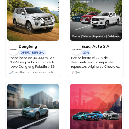
Dongfeng
Ecua-Auto S.A
OFERTA ESPECIAL
27%
Recibe bono de 40,000 millas
Recibe hasta el 27% de
ClubMiles por la compra de tu
descuento en la compra de
nuevo Dongfeng Paladin y Z9
repuestos originales Chevrolet
PHEV.
y hasta el 25% de descuento
Consulta las ubicaciones participantes
Quito
en repuestos de
mantenimiento (filtros,
pastillas de freno, correas).
Recibe beneficios exclusivos en
talleres: • Cambio de aceite y
filtro desde USD 24.99 + IVA •
Alineación y balanceo a USD
19.99 + IVA • Combo frenos
USD 14.99 + IVA • Cambio de
plumas desde USD 12.99 +
IVA.