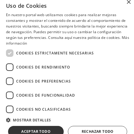
×
Guayaquil
Uso de Cookies
Machala
En nuestro portal web utilizamos cookies para realizar mejoras
constantes y mostrar el contenido de acuerdo al comportamiento de
nuestros visitantes, buscando siempre brindarte la mejor experiencia
de navegación. Puedes permitir su uso o cambiar la configuración
según tus preferencias. Consulta aquí nuestra política de cookies.
Más
¿Necesitas ayuda?
(02) 298 1300
información
COOKIES ESTRICTAMENTE NECESARIAS
COOKIES DE RENDIMIENTO
Image
COOKIES DE PREFERENCIAS
COOKIES DE FUNCIONALIDAD
COOKIES NO CLASIFICADAS
Copyright © 2026 Diners Club Ecuador.
Derechos reservados.
MOSTRAR DETALLES
ACEPTAR TODO
RECHAZAR TODO