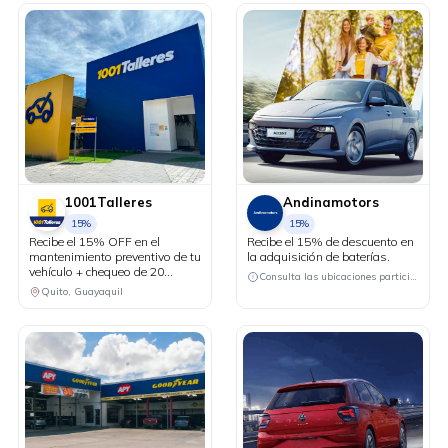
1001Talleres
Andinamotors
15%
15%
Recibe el 15% OFF en el
Recibe el 15% de descuento en
mantenimiento preventivo de tu
la adquisición de baterías.
vehículo + chequeo de 20
Consulta las ubicaciones participantes
puntos sin costo.
Quito, Guayaquil