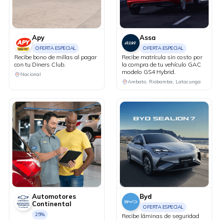
Apy
Assa
OFERTA ESPECIAL
OFERTA ESPECIAL
Recibe bono de millas al pagar
Recibe matrícula sin costo por
con tu Diners Club.
la compra de tu vehículo GAC
modelo GS4 Hybrid.
Nacional
Ambato, Riobamba, Latacunga
Automotores
Byd
Continental
OFERTA ESPECIAL
25%
Recibe láminas de seguridad