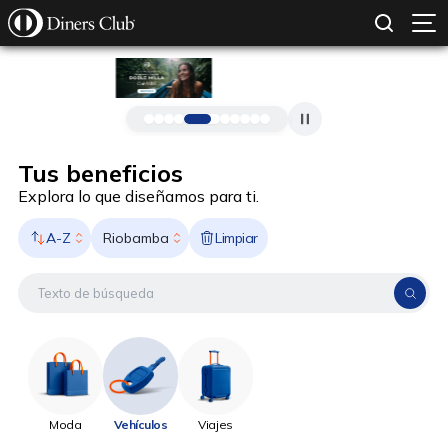
SOLICITAR TARJETA
CONOCE MÁS
Pasar al contenido principal
Tus beneficios
Explora lo que diseñamos para ti.
A-Z
Limpiar
Riobamba
Moda
Vehículos
Viajes