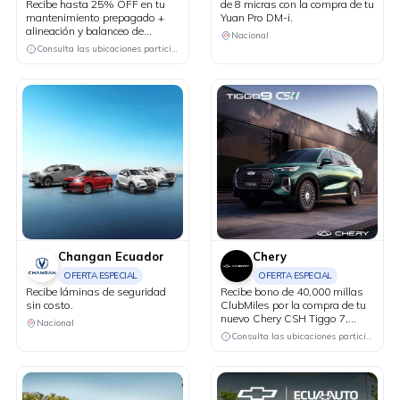
Recibe hasta 25% OFF en tu
de 8 micras con la compra de tu
mantenimiento prepagado +
Yuan Pro DM-i.
alineación y balanceo de
Nacional
cortesía.
Consulta las ubicaciones participantes
Changan Ecuador
Chery
OFERTA ESPECIAL
OFERTA ESPECIAL
Recibe láminas de seguridad
Recibe bono de 40,000 millas
sin costo.
ClubMiles por la compra de tu
nuevo Chery CSH Tiggo 7,
Nacional
Tiggo 8 y Tiggo 9.
Consulta las ubicaciones participantes