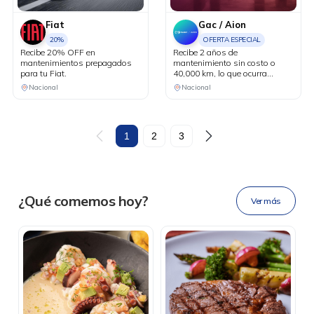
Fiat
Gac / Aion
20%
OFERTA ESPECIAL
Recibe 20% OFF en
Recibe 2 años de
mantenimientos prepagados
mantenimiento sin costo o
para tu Fiat.
40,000 km, lo que ocurra
primero. Aplica en la compra de
Nacional
Nacional
vehículos eléctricos.
DESCÁRGALA
1
2
3
Ahora tus
blu benefits
en una
¿Qué comemos hoy?
Ver más
sola app.