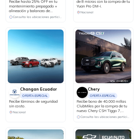
Recibe hasta 25% OFF en tu
de 8 micras con la compra de tu
mantenimiento prepagado +
Yuan Pro DM-i.
alineación y balanceo de
Nacional
cortesía.
Consulta las ubicaciones participantes
Changan Ecuador
Chery
OFERTA ESPECIAL
OFERTA ESPECIAL
Recibe láminas de seguridad
Recibe bono de 40,000 millas
sin costo.
ClubMiles por la compra de tu
nuevo Chery CSH Tiggo 7,
Nacional
Tiggo 8 y Tiggo 9.
Consulta las ubicaciones participantes