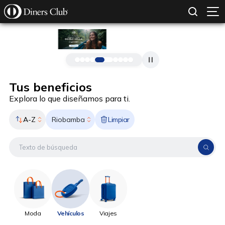
SOLICITAR TARJETA
CONOCE MÁS
Pasar al contenido principal
Tus beneficios
Explora lo que diseñamos para ti.
A-Z
Limpiar
Riobamba
Moda
Vehículos
Viajes