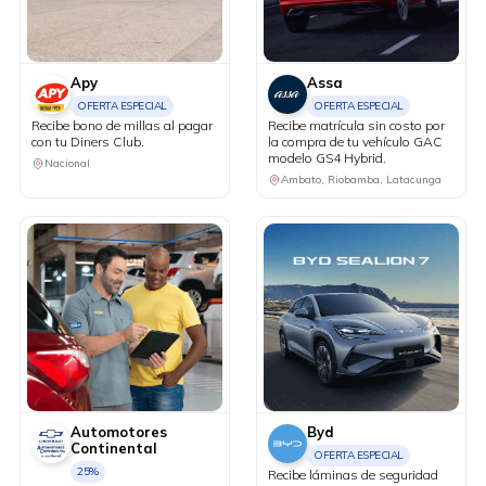
Apy
Assa
OFERTA ESPECIAL
OFERTA ESPECIAL
Recibe bono de millas al pagar
Recibe matrícula sin costo por
con tu Diners Club.
la compra de tu vehículo GAC
modelo GS4 Hybrid.
Nacional
Ambato, Riobamba, Latacunga
Automotores
Byd
Continental
OFERTA ESPECIAL
25%
Recibe láminas de seguridad