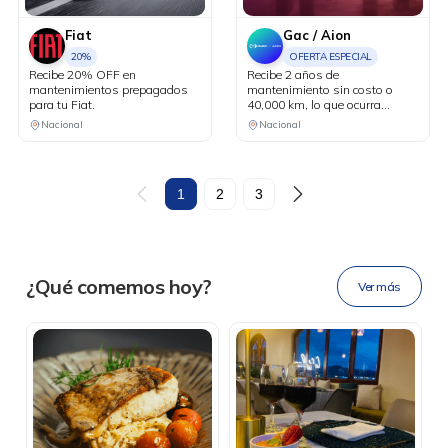
Fiat
Gac / Aion
20%
OFERTA ESPECIAL
Recibe 20% OFF en
Recibe 2 años de
mantenimientos prepagados
mantenimiento sin costo o
para tu Fiat.
40,000 km, lo que ocurra
primero. Aplica en la compra de
Nacional
Nacional
vehículos eléctricos.
DESCÁRGALA
1
2
3
Ahora tus
blu benefits
en una
¿Qué comemos hoy?
Ver más
sola app.