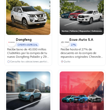
Dongfeng
Ecua-Auto S.A
OFERTA ESPECIAL
27%
Recibe bono de 40,000 millas
Recibe hasta el 27% de
ClubMiles por la compra de tu
descuento en la compra de
nuevo Dongfeng Paladin y Z9
repuestos originales Chevrolet
PHEV.
y hasta el 25% de descuento
Consulta las ubicaciones participantes
Quito
en repuestos de
mantenimiento (filtros,
pastillas de freno, correas).
Recibe beneficios exclusivos en
talleres: • Cambio de aceite y
filtro desde USD 24.99 + IVA •
Alineación y balanceo a USD
19.99 + IVA • Combo frenos
USD 14.99 + IVA • Cambio de
plumas desde USD 12.99 +
IVA.