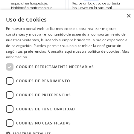
especial en hospedaje.
Recibe un bajativo de cortesía
Habitación matrimonial o
los jueves en la sucursal
doble, más 2 niños de hasta 4
Quicentro.
×
Cuenca
años por $85 incluye desayuno
Uso de Cookies
Consulta las ubicaciones participantes
e impuestos. Niños de 4 a 11
años valor adicional de $15 y
En nuestro portal web utilizamos cookies para realizar mejoras
de 12 años en adelante valor
constantes y mostrar el contenido de acuerdo al comportamiento de
adicional de $25.
nuestros visitantes, buscando siempre brindarte la mejor experiencia
de navegación. Puedes permitir su uso o cambiar la configuración
¿Necesitas ayuda?
(02) 298 1300
según tus preferencias. Consulta aquí nuestra política de cookies.
Más
información
COOKIES ESTRICTAMENTE NECESARIAS
COOKIES DE RENDIMIENTO
Image
COOKIES DE PREFERENCIAS
COOKIES DE FUNCIONALIDAD
COOKIES NO CLASIFICADAS
Copyright © 2026 Diners Club Ecuador.
Derechos reservados.
MOSTRAR DETALLES