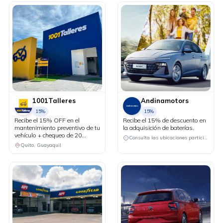
1001Talleres
Andinamotors
15%
15%
Recibe el 15% OFF en el
Recibe el 15% de descuento en
mantenimiento preventivo de tu
la adquisición de baterías.
vehículo + chequeo de 20
Consulta las ubicaciones participantes
puntos sin costo.
Quito, Guayaquil