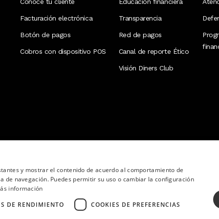
Conoce tu cliente
Educación financiera
Aten
Facturación electrónica
Transparencia
Defen
Botón de pagos
Red de pagos
Prog
fina
Cobros con dispositivo POS
Canal de reporte Ético
Visión Diners Club
nstantes y mostrar el contenido de acuerdo al comportamiento de
ia de navegación. Puedes permitir su uso o cambiar la configuración
ás información
ES DE RENDIMIENTO
COOKIES DE PREFERENCIAS