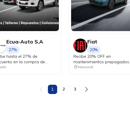
Ecua-Auto S.A
Fiat
27%
20%
ibe hasta el 27% de
Recibe 20% OFF en
cuento en la compra de
mantenimientos prepagados
uestos originales Chevrolet y
para tu Fiat.
uito
Nacional
ta el 25% de descuento en
uestos de mantenimiento
tros, pastillas de freno,
eas). Recibe beneficios
1
2
3
usivos en talleres: • Cambio
ceite y filtro desde USD 24.99
VA • Alineación y balanceo a
 19.99 + IVA • Combo frenos
 14.99 + IVA • Cambio de
mas desde USD 12.99 + IVA.