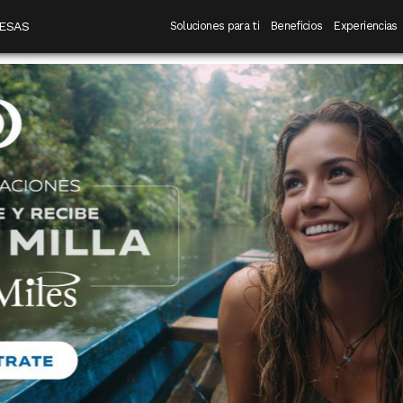
 destino
Navegación principal
ESAS
Soluciones para ti
Beneficios
Experiencias