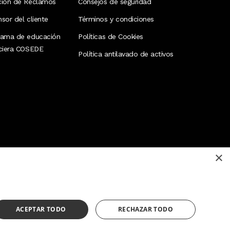
ción de Reclamos
Consejos de seguridad
sor del cliente
Términos y condiciones
rama de educación
Políticas de Cookies
nciera COSEDE
Política antilavado de activos
×
¿Necesitas ayuda?
(02) 298 1300
ACEPTAR TODO
RECHAZAR TODO