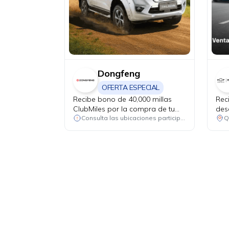
Dongfeng
OFERTA ESPECIAL
Recibe bono de 40,000 millas
Rec
ClubMiles por la compra de tu
des
nuevo Dongfeng Paladin y Z9
rep
Consulta las ubicaciones participantes
Q
PHEV.
has
rep
(fil
corr
excl
de a
+ I
USD
USD
plu