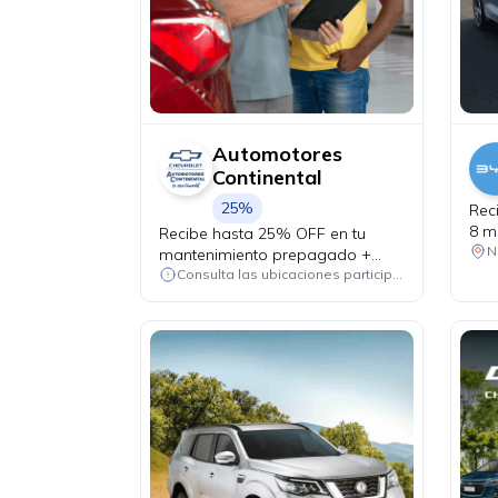
Automotores
Continental
25%
Rec
8 m
Recibe hasta 25% OFF en tu
Yua
N
mantenimiento prepagado +
alineación y balanceo de
Consulta las ubicaciones participantes
cortesía.