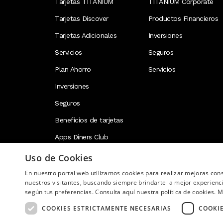
Tarjetas TITANIUM
TITANIUM Corporate
Tarjetas Discover
Productos Financieros
Tarjetas Adicionales
Inversiones
Servicios
Seguros
Plan Ahorro
Servicios
Inversiones
Seguros
Beneficios de tarjetas
Apps Diners Club
Uso de Cookies
En nuestro portal web utilizamos cookies para realizar mejoras co
Image
nuestros visitantes, buscando siempre brindarte la mejor experienc
según tus preferencias. Consulta aquí nuestra política de cookies.
M
COOKIES ESTRICTAMENTE NECESARIAS
COOKI