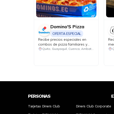
Domino'S Pizza
OFERTA ESPECIAL
Recibe precios especiales en
Rec
combos de pizza familiares y
men
medianos. Promoción 1: 2 pizzas
JUE
Quito, Guayaquil, Cuenca, Ambato, Santo Domingo
Q
familiares hasta 4 ingredientes +
1 bebida familiar por USD 25.50.
Promoción 2: 2 pizzas medianas
de 1 ingrediente + 1 bebida
familiar por USD 18.48.
PERSONAS
Tarjetas Diners Club
Diners Club Corporate