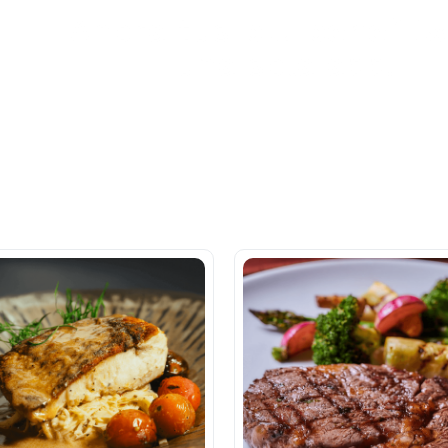
Ahora tus
blu benefits
una sola app.