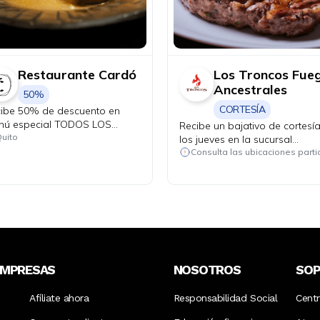
Restaurante Cardó
Los Troncos Fue
Ancestrales
50%
CORTESÍA
ibe 50% de descuento en
ú especial TODOS LOS
Recibe un bajativo de cortesí
VES con tu Diners.
uito
los jueves en la sucursal
Quicentro.
EMPRESAS
NOSOTROS
SO
Afíliate ahora
Responsabilidad Social
Cent