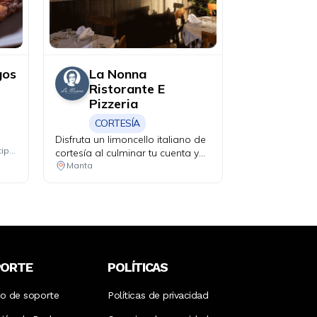
gos
La Nonna
Ristorante E
Pizzeria
CORTESÍA
a
Disfruta un limoncello italiano de
Consulta las ubicaciones participantes
cortesía al culminar tu cuenta y
haz que tu velada tenga un final
Manta
perfecto.
PORTE
POLÍTICAS
ro de soporte
Políticas de privacidad